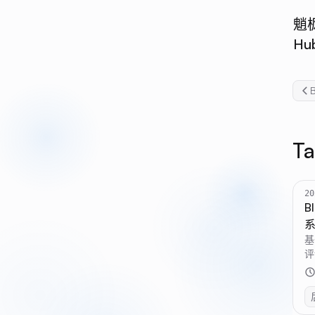
魈
Hu
Ta
2
B
基
评
部
用 
S
构