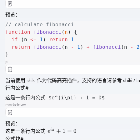
预览：
// calculate fibonacci
function
 fibonacci
(
n
) {
  if
 (n 
<=
 1
) 
return
 1
  return
 fibonacci
(n 
-
 1
) 
+
 fibonacci
(n 
-
 2
}
js
当前使用 shiki 作为代码高亮插件，支持的语言请参考
shiki / 
行内公式
#
这是一条行内公式 $e^{i\pi} + 1 = 0$
markdown
预览：
e^{i\pi}
iπ
+
1
=
0
这是一条行内公式
e
+ 1 = 0
公式块
#